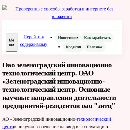
CityPrint26
малый бизнес, печать и продвижение
Перейти к
Инвестиции
Как заработать
Ме
содержимому
ню
Кредиты
Полезное
Оао зеленоградский инновационно
технологический центр. ОАО
«Зеленоградский инновационно-
технологический центр. Основные
научные направления деятельности
предприятий-резидентов оао "зитц"
АО «Зеленоградский инновационно-
технологический
центр
» получил разрешение на ввод в эксплуатацию