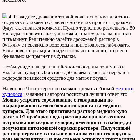
4. Разведите дрожжи в теплой воде, используя для этого
отдельный стаканчик. Сделать это не так просто — дрожжи
будут склеиваться комками. Нужно терпеливо размешать в 50
мл воды столовую ложку дрожжей, а затем дать им постоять
пять минут. Решительно залейте дрожжевой раствор в
бутылку с перекисью водорода и приготовьтесь наблюдать.
Если повезет, реакция пойдет столь интенсивно, что пена
буквально выпрыгнет из бутылки.
Чтобы увидеть выделившийся кислород, мы ловим его в
мыльные пузыри. Для этого добавляем в раствор перекиси
водорода пенящееся средство для мытья посуды.
На вопрос Что интересного можно сделать с банкой
медного
купороса
? заданный автором
росистый
лучший ответ это
Можно устроить соревнование с това­рищами по
выращиванию самого боль­шого кристалла медного
купороса. Для этого приготовим раствор медного купо­
роса: в 1/2 пробирки воды растворим при постоянном
встряхивании медный купо­рос, имеющийся в наборе, до
получения интенсивной окраски раствора. Полу­ченный
раствор перельем в стакан и оставим его до тех пор, пока
вода не испарится. На дне стакана останутся кристаллики