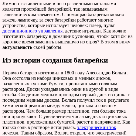
Лимон с вставленными в него различными металлами
является простейшей батарейкой, так называемым
гальваническим элементом. С помощью батарейки можно
зажечь лампочку, за счет батарейки работают многие
устройства, которые использует человек: плеер, пульт
дистанционного управления
, детские игрушки. Как можно
изготовить батарейку в домашних условиях, чтобы хотя бы на
короткое время заменить вышедшую из строя? В этом я вижу
актуальность
своей работы.
Из истории создания батарейки
Первую батарею изготовил в 1800 году Алессандро Вольта .
Она состояла из набора цинковых и медных дисков,
разделенных кусками бумаги, пропитанными соляным
раствором. Диски укладывались один на другой в виде
столба. Соединив медным проводом первый диск из цинка с
последним медным диском, Вольта получил ток в результате
химической реакции между медью, цинком и соляным
раствором. Чем больше размер пластинок, тем больше тока
они пропускают. С увеличением числа медных и цинковых
пластинок, проложенных бумагой, растет и напряжение. Как
только соль в растворе истощалась,
электрический ток
исчезал. Таким образом, Вольта открыл, что электрический