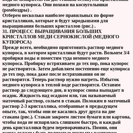
медного купороса. Они по­хожи на косоугольники
(ромбоэдры) .
Отберем несколько наиболее правиль­ных по форме
кристалликов, которые и будут зародышами для
выращивания больших кристаллов (рис.) .
31. ПРОЦЕСС ВЫРАЩИВАНИЯ БОЛЬШИХ
КРИСТАЛЛОВ МЕДИ СЕРНОКИСЛОЙ (МЕДНОГО
КУПОРОСА)
Прежде всего, необходимо приготовить раствор медного
купороса, в котором кристаллики будут расти. Возьмем 3/4
пробирки воды и поместим туда немного медного
купороса. Пробирку встряхива­ем до тех пор, пока купорос
не раство­рится. Затем добавляем постепенно еще купороса
до тех пор, пока даже после встряхивания он не
растворится. Те­перь раствор нужно нагреть. Избыток
медного купороса в теплой воде раство­рится. Оставим
раствор до следующего дня, и купорос снова выпадает в
оса­док. Жидкость над осадком или, так на­зываемый
маточный раствор, сольем в стакан. Положим в маточный
раствор 2-3 кристаллика, отобранные в преды­дущем
опыте, так, чтобы они не каса­лись друг друга на дне
стакана (рис.). Стакан закроем листом бу­маги или картона,
чтобы вода не испа­рялась слишком быстро, и каждый
день кристаллики будем переворачивать. Помни, они
всегда должны быть пол­ностью покрыты раствором,