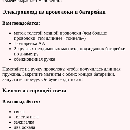
«Змея» вырастает мгновенно!
Электропоезд из проволоки и батарейки
Вам понадобятся:
моток толстой медной проволоки (чем больше
проволоки, тем длиннее «тоннель»)
1 батарейка АА
2 круглых неодимовых магнита, подходящих батарейке
по диаметру
обыкновенная ручка
Намотайте на ручку проволоку, чтобы получилась длинная
пружина. Закрепите магниты с обеих концов батарейки.
Запустите «поезд». Он будет ездить сам!
Качели из горящей свечи
Вам понадобятся:
свеча
толстая игла
зажигалка
два бокала