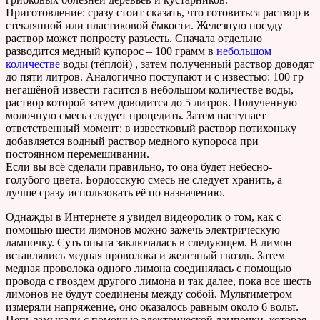
Приготовление: сразу стоит сказать, что готовиться раствор в
стеклянной или пластиковой ёмкости. Железную посуду
раствор может попросту разъесть. Сначала отдельно
разводится медный купорос – 100 грамм в
небольшом
количестве
воды (тёплой) , затем полученный раствор доводят
до пяти литров. Аналогично поступают и с известью: 100 гр
негашёной извести гасится в небольшом количестве воды,
раствор которой затем доводится до 5 литров. Полученную
молочную смесь следует процедить. Затем наступает
ответственный момент: в известковый раствор потихоньку
добавляется водный раствор медного купороса при
постоянном перемешивании.
Если вы всё сделали правильно, то она будет небесно-
голубого цвета. Бордосскую смесь не следует хранить, а
лучше сразу использовать её по назначению.
Однажды в Интернете я увидел видеоролик о том, как с
помощью шести лимонов можно зажечь электрическую
лампочку. Суть опыта заключалась в следующем. В лимон
вставлялись медная проволока и железный гвоздь. Затем
медная проволока одного лимона соединялась с помощью
провода с гвоздем другого лимона и так далее, пока все шесть
лимонов не будут соединены между собой. Мультиметром
измеряли напряжение, оно оказалось равным около 6 вольт.
Цепь замыкали с помощью электрической лампочки, которая