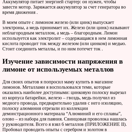
Аккумулятор питает энергией стартер: он нужен, чтобы
завести мотор. Заряжается аккумулятор за счет генератора во
время движения .
В моем опыте с лимоном железо (или цинк) выпускает
электроны, а медь принимает их. Железо (или цинк) называют
неблагородным металлом, а медь – благородным. Лимон
используется как электролит – содержащаяся в нем лимонная
кислота проводит ток между железом (или цинком) и медью.
Стоит соединить металлы, и по ним потечет ток .
Изучение зависимости напряжения в
лимоне от используемых металлов
Для своих опытов я попросил маму купить в магазине
лимонов. Металлами я воспользовался теми, которые
оказались наиболее доступными: цинковую полоску вырезал
из корпуса батарейки, железо – гвоздь, медь получил из
медного провода, предварительно удалив с него изоляцию,
полоску алюминия отрезали из коллекции
демонстрационного материала “Алюминий и его сплавы”,
олово – из набора для паяния. Свинцовая проволока нашлась
у руководителя. Всего я взял 6 металлов (ПРИЛОЖЕНИЕ II).
Пробовал проводить опыты с серебром и золотом в