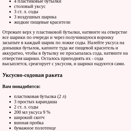
4 пластиковые бутылки
столовый уксус
3 ст. л. соды
3 воздушных шарика
жидкие пищевые красители
Отрежьте верх у пластиковой бутылки, натяните на отверстие
все шарики по очереди и через получившуюся воронку
засыпьте в каждый шарик по ложке соды. Налейте уксуса на
донышки бутылок, капните туда же пищевой краситель и
аккуратно, чтобы в бутылку не просыпалась сода, натяните на
отверстия шарики. Осталось приподнять их - сода
высыплется, среагирует с уксусом, и шарики надуются сами.
Уксусно-содовая ракета
Вам понадобятся:
пластиковая бутылка (2 л)
3 простых карандаша
2 ст. л. соды
200 мл уксуса 9 %
широкий скотч
винная пробка
бумажное полотенце