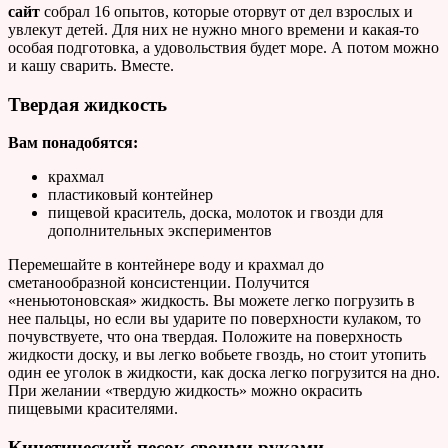
сайт
собрал 16 опытов, которые оторвут от дел взрослых и
увлекут детей. Для них не нужно много времени и какая-то
особая подготовка, а удовольствия будет море. А потом можно
и кашу сварить. Вместе.
Твердая жидкость
Вам понадобятся:
крахмал
пластиковый контейнер
пищевой краситель, доска, молоток и гвозди для
дополнительных экспериментов
Перемешайте в контейнере воду и крахмал до
сметанообразной консистенции. Получится
«неньютоновская» жидкость. Вы можете легко погрузить в
нее пальцы, но если вы ударите по поверхности кулаком, то
почувствуете, что она твердая. Положите на поверхность
жидкости доску, и вы легко вобьете гвоздь, но стоит утопить
один ее уголок в жидкости, как доска легко погрузится на дно.
При желании «твердую жидкость» можно окрасить
пищевыми красителями.
Кинетический песок своими руками