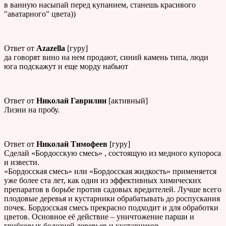
в ванную насыпай перед купанием, станешь красивого
"аватарного" цвета))
Ответ от
Azazella
[гуру]
да говорят вино на нем продают, синий камень типа, люди
юга подскажут и еще морду набьют
Ответ от
Николай Гаврилин
[активный]
Лизни на пробу.
Ответ от
Николай Тимофеев
[гуру]
Сделай «Бордосскую смесь» , состоящую из медного купороса
и извести.
«Бордосская смесь» или «Бордосская жидкость» применяется
уже более ста лет, как один из эффективных химических
препаратов в борьбе против садовых вредителей. Лучше всего
плодовые деревья и кустарники обрабатывать до роспускания
почек. Бордосская смесь прекрасно подходит и для обработки
цветов. Основное её действие – уничтожение парши и
грибковых болезней деревьев и кустарников.