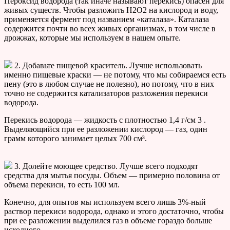
Пероксид водорода (так иначе называют перекись) опасен для
живых существ. Чтобы разложить H2O2 на кислород и воду,
применяется фермент под названием «каталаза». Каталаза
содержится почти во всех живых организмах, в том числе в
дрожжах, которые мы используем в нашем опыте.
2. Добавьте пищевой краситель. Лучше использовать
именно пищевые краски — не потому, что мы собираемся есть
пену (это в любом случае не полезно), но потому, что в них
точно не содержится катализаторов разложения перекиси
водорода.
Перекись водорода — жидкость с плотностью 1,4 г/см 3 .
Выделяющийся при ее разложении кислород — газ, один
грамм которого занимает целых 700 см³.
3. Долейте моющее средство. Лучше всего подходят
средства для мытья посуды. Объем — примерно половина от
объема перекиси, то есть 100 мл.
Конечно, для опытов мы используем всего лишь 3%-ный
раствор перекиси водорода, однако и этого достаточно, чтобы
при ее разложении выделился газ в объеме гораздо больше
исходного.