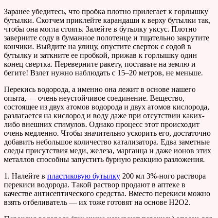
Заранее убедитесь, что пробка плотно прилегает к горлышку
бутылки. Скотчем приклейте карандаши к верху бутылки так,
чтобы она могла стоять. Залейте в бутылку уксус. Плотно
заверните соду в бумажное полотенце и тщательно закрутите
кончики. Выйдите на улицу, опустите сверток с содой в
бутылку и заткните ее пробкой, прижав к горлышку один
конец свертка. Переверните ракету, поставьте на землю и
бегите! Взлет нужно наблюдать с 15–20 метров, не меньше.
Перекись водорода, а именно она лежит в основе нашего
опыта, — очень неустойчивое соединение. Вещество,
состоящее из двух атомов водорода и двух атомов кислорода,
разлагается на кислород и воду даже при отсутствии каких-
либо внешних стимулов. Однако процесс этот происходит
очень медленно. Чтобы значительно ускорить его, достаточно
добавить небольшое количество катализатора. Едва заметные
следы присутствия меди, железа, марганца и даже ионов этих
металлов способны запустить бурную реакцию разложения.
1. Налейте в
пластиковую бутылку
200 мл 3%-ного раствора
перекиси водорода. Такой раствор продают в аптеке в
качестве антисептического средства. Вместо перекиси можно
взять отбеливатель — их тоже готовят на основе H2O2.