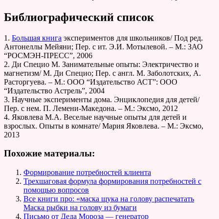
Библиографический список
1.
Большая книга
экспериментов для школьников/ Под ред.
Антонеллы Мейяни; Пер. с ит. Э.И. Мотылевой. – М.: ЗАО
“РОСМЭН-ПРЕСС”, 2006
2. Ди Специо М. Занимательные опыты: Электричество и
магнетизм/ М. Ди Специо; Пер. с англ. М. Заболотских, А.
Расторгуева. – М.: ООО “Издательство АСТ”: ООО
“Издательство Астрель”, 2004
3. Научные эксперименты дома. Энциклопедия для детей/
Пер. с нем. П. Лемени-Македона. – М.: Эксмо, 2012
4. Яковлева М.А. Веселые научные опыты для детей и
взрослых. Опыты в комнате/ Мария Яковлева. – М.: Эксмо,
2013
Похожие материалы:
Формирование потребностей клиента
Трехшаговая формула формирования потребностей с
помощью вопросов
Все книги про: «маска щука на голову распечатать
Маска рыбки на голову из бумаги
Письмо от Деда Мороза — генератор