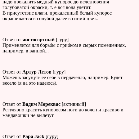
надо прокалить медный купорос до исчезновения
голубоватой окраски, т. е вся вода улетит.
В присутствие влаги, прокаленный белый купорос
окрашивается в голубой далее в синий цвет...
Ответ от
чистосортный
[гуру]
Применяется для борьбы с грибком в сырых помещениях,
например, в ванной...
Ответ от
Артур Летов
[гуру]
Можешь засунуть ее себе в пердачелло, например. Будет
весело (я на это надеюсь).
Ответ от
Вадим Мореквас
[активный]
Регулярно красить купоросом ноги до колен и красиво и
мандавошки не вылезут.
Ответ от
Papa Jack
[гуру]