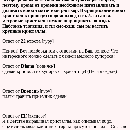
поэтому время от времени необходимо изготав­ливать и
доливать новый маточный рас­твор. Выращивание новых
кристаллов проводится довольно долго, 5-ти санти­
метровые кристаллы нужно выращивать полгода.
Наберись терпения, и ты смо­жешь сам вырастить
крупные кри­сталлы.
Ответ от
22 ответа
[гуру]
Привет! Вот подборка тем с ответами на Ваш вопрос: Что
интересного можно сделать с банкой медного купороса?
Ответ от
Djama
[новичек]
сделай кристалл из купороса - красотище! (Не, я в серьёз)
Ответ от
Вровень
[гуру]
платы травить приемник сделай
Ответ от
Elf
[эксперт]
Я в детстве выращивал кристаллы, как описывал hugo,
еще использовал как индекатор на присутствие воды. Сначало